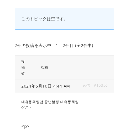
このトピックは空です。
2件の投稿を表示中 - 1 - 2件目 (全2件中)
投
稿
投稿
者
返信
#15350
2024年5月10日 4:44 AM
내유동채팅앱 중년불팅 내유동채팅
ゲスト
<p>