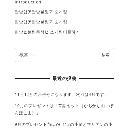
Introduction
만남앱ア만남불팅ア 소개팅
만남앱ア만남불팅ア 소개팅
만남ヒ불팅즉석ヒ 소개팅어플하기
検
検索
索
最近の投稿
11月12月の合併号になります、次回は4月です。
10月のプレゼントは「昔話セット（かちかち山＋ぽ
んぽこ山）」
9月のプレゼント苗はYe-113の小苗とマリアンの小