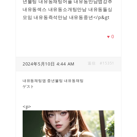
년불팅 내유동채팅어플 내유동만남앱강추
내유동섹스 내유동소개팅만남 내유동돌싱
모임 내유동즉석만남 내유동중년</p&gt
♥
0
返信
#15351
2024年5月10日 4:44 AM
내유동채팅앱 중년불팅 내유동채팅
ゲスト
<p>