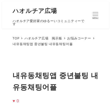
ハオルチア広場
MENU
ハオルチア愛好家のゆるーいコミュニティーで
す
TOP
ハオルチア広場 掲示板
お悩みコーナー
내유동채팅앱 중년불팅 내유동채팅어플
내유동채팅앱 중년불팅 내
유동채팅어플
♥
0