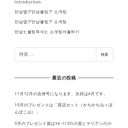
Introduction
만남앱ア만남불팅ア 소개팅
만남앱ア만남불팅ア 소개팅
만남ヒ불팅즉석ヒ 소개팅어플하기
検
検索
索
最近の投稿
11月12月の合併号になります、次回は4月です。
10月のプレゼントは「昔話セット（かちかち山＋ぽ
んぽこ山）」
9月のプレゼント苗はYe-113の小苗とマリアンの小