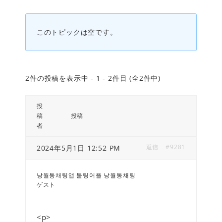
このトピックは空です。
2件の投稿を表示中 - 1 - 2件目 (全2件中)
投
稿
投稿
者
返信
#9281
2024年5月1日 12:52 PM
낭월동채팅앱 불팅어플 낭월동채팅
ゲスト
<p>