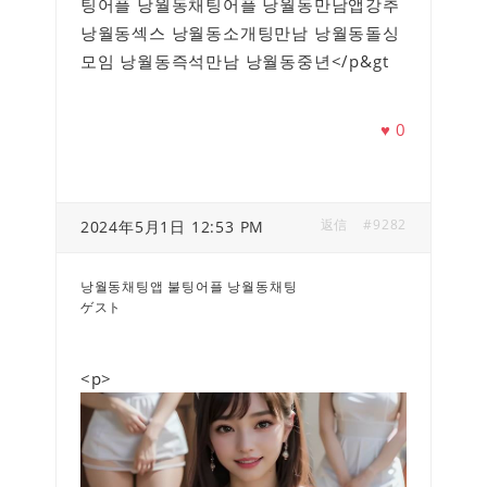
팅어플 낭월동채팅어플 낭월동만남앱강추
낭월동섹스 낭월동소개팅만남 낭월동돌싱
모임 낭월동즉석만남 낭월동중년</p&gt
♥
0
返信
#9282
2024年5月1日 12:53 PM
낭월동채팅앱 불팅어플 낭월동채팅
ゲスト
<p>