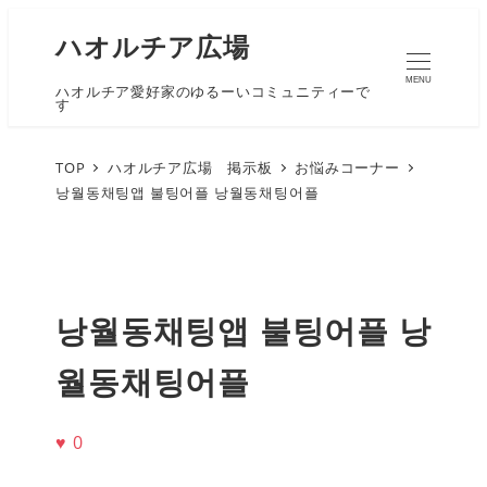
ハオルチア広場
MENU
ハオルチア愛好家のゆるーいコミュニティーで
す
TOP
ハオルチア広場 掲示板
お悩みコーナー
낭월동채팅앱 불팅어플 낭월동채팅어플
낭월동채팅앱 불팅어플 낭
월동채팅어플
♥
0