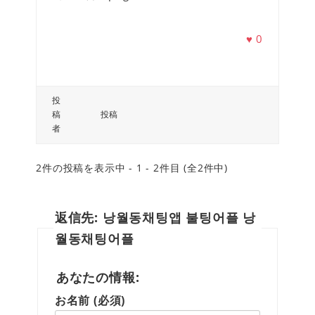
♥
0
投
稿
投稿
者
2件の投稿を表示中 - 1 - 2件目 (全2件中)
返信先: 낭월동채팅앱 불팅어플 낭
월동채팅어플
あなたの情報:
お名前 (必須)