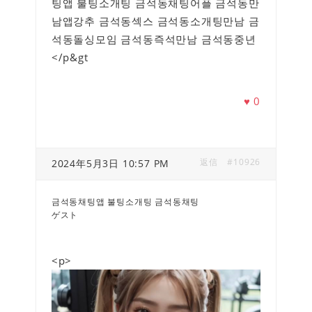
팅앱 불팅소개팅 금석동채팅어플 금석동만
남앱강추 금석동섹스 금석동소개팅만남 금
석동돌싱모임 금석동즉석만남 금석동중년
</p&gt
♥
0
返信
#10926
2024年5月3日 10:57 PM
금석동채팅앱 불팅소개팅 금석동채팅
ゲスト
<p>