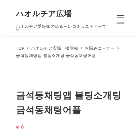
ハオルチア広場
MENU
ハオルチア愛好家のゆるーいコミュニティーで
す
TOP
ハオルチア広場 掲示板
お悩みコーナー
금석동채팅앱 불팅소개팅 금석동채팅어플
금석동채팅앱 불팅소개팅
금석동채팅어플
♥
0