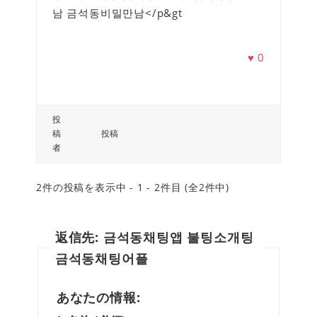
남 금석동비밀만남</p&gt
♥
0
投
稿
投稿
者
2件の投稿を表示中 - 1 - 2件目 (全2件中)
返信先: 금석동채팅앱 불팅소개팅
금석동채팅어플
あなたの情報: