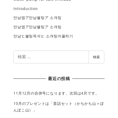
Introduction
만남앱ア만남불팅ア 소개팅
만남앱ア만남불팅ア 소개팅
만남ヒ불팅즉석ヒ 소개팅어플하기
検
検索
索
最近の投稿
11月12月の合併号になります、次回は4月です。
10月のプレゼントは「昔話セット（かちかち山＋ぽ
んぽこ山）」