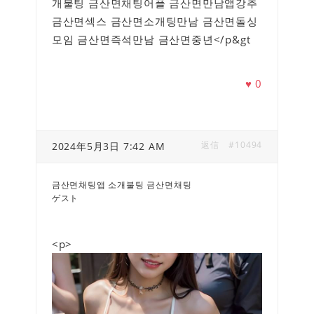
개불팅 금산면채팅어플 금산면만남앱강추
금산면섹스 금산면소개팅만남 금산면돌싱
모임 금산면즉석만남 금산면중년</p&gt
♥
0
返信
#10494
2024年5月3日 7:42 AM
금산면채팅앱 소개불팅 금산면채팅
ゲスト
<p>