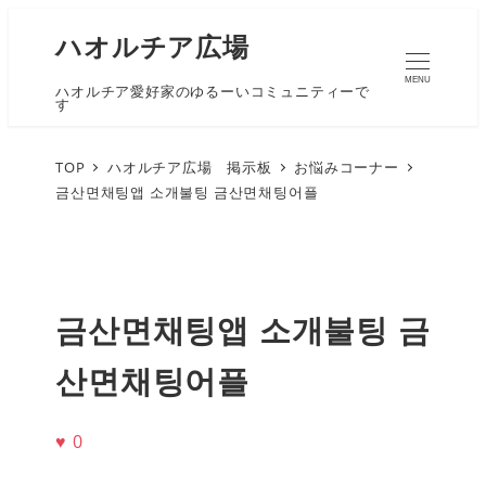
ハオルチア広場
MENU
ハオルチア愛好家のゆるーいコミュニティーで
す
TOP
ハオルチア広場 掲示板
お悩みコーナー
금산면채팅앱 소개불팅 금산면채팅어플
금산면채팅앱 소개불팅 금
산면채팅어플
♥
0