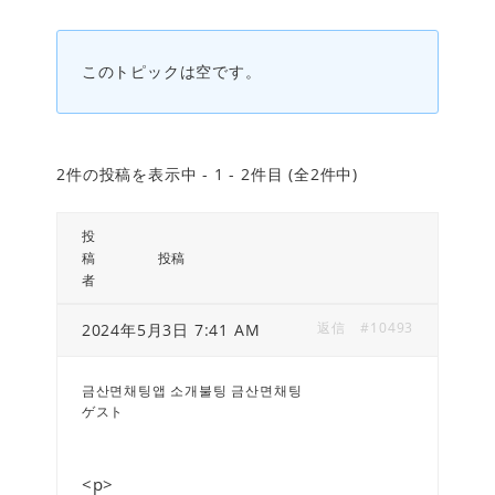
このトピックは空です。
2件の投稿を表示中 - 1 - 2件目 (全2件中)
投
稿
投稿
者
返信
#10493
2024年5月3日 7:41 AM
금산면채팅앱 소개불팅 금산면채팅
ゲスト
<p>