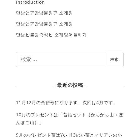
Introduction
만남앱ア만남불팅ア 소개팅
만남앱ア만남불팅ア 소개팅
만남ヒ불팅즉석ヒ 소개팅어플하기
検
検索
索
最近の投稿
11月12月の合併号になります、次回は4月です。
10月のプレゼントは「昔話セット（かちかち山＋ぽ
んぽこ山）」
9月のプレゼント苗はYe-113の小苗とマリアンの小