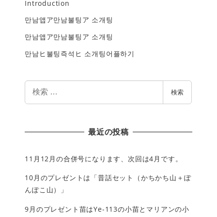
Introduction
만남앱ア만남불팅ア 소개팅
만남앱ア만남불팅ア 소개팅
만남ヒ불팅즉석ヒ 소개팅어플하기
検
検索
索
最近の投稿
11月12月の合併号になります、次回は4月です。
10月のプレゼントは「昔話セット（かちかち山＋ぽ
んぽこ山）」
9月のプレゼント苗はYe-113の小苗とマリアンの小