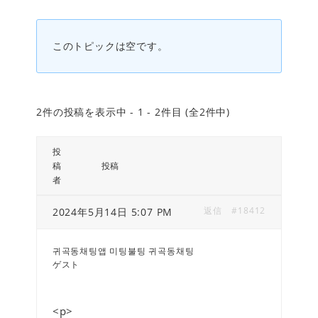
このトピックは空です。
2件の投稿を表示中 - 1 - 2件目 (全2件中)
投
稿
投稿
者
返信
#18412
2024年5月14日 5:07 PM
귀곡동채팅앱 미팅불팅 귀곡동채팅
ゲスト
<p>