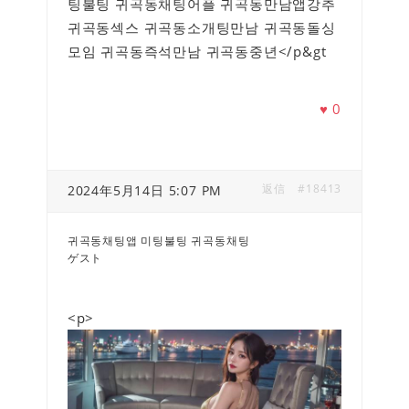
팅불팅 귀곡동채팅어플 귀곡동만남앱강추
귀곡동섹스 귀곡동소개팅만남 귀곡동돌싱
모임 귀곡동즉석만남 귀곡동중년</p&gt
♥
0
返信
#18413
2024年5月14日 5:07 PM
귀곡동채팅앱 미팅불팅 귀곡동채팅
ゲスト
<p>