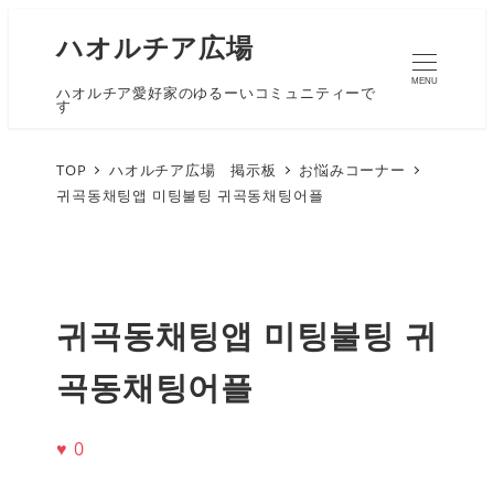
ハオルチア広場
MENU
ハオルチア愛好家のゆるーいコミュニティーで
す
TOP
ハオルチア広場 掲示板
お悩みコーナー
귀곡동채팅앱 미팅불팅 귀곡동채팅어플
귀곡동채팅앱 미팅불팅 귀
곡동채팅어플
♥
0