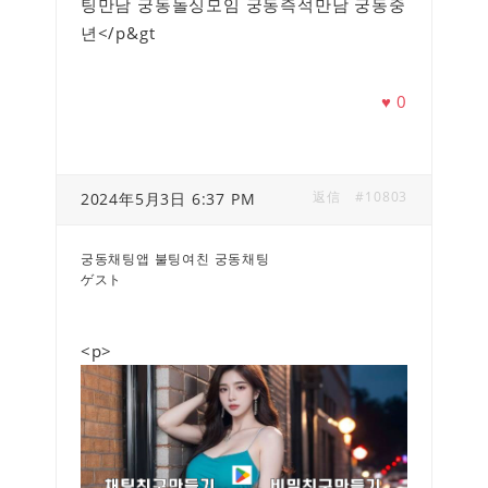
팅만남 궁동돌싱모임 궁동즉석만남 궁동중
년</p&gt
♥
0
返信
#10803
2024年5月3日 6:37 PM
궁동채팅앱 불팅여친 궁동채팅
ゲスト
<p>