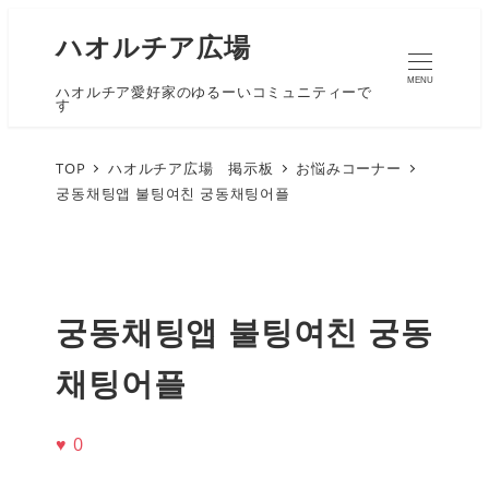
ハオルチア広場
MENU
ハオルチア愛好家のゆるーいコミュニティーで
す
TOP
ハオルチア広場 掲示板
お悩みコーナー
궁동채팅앱 불팅여친 궁동채팅어플
궁동채팅앱 불팅여친 궁동
채팅어플
♥
0