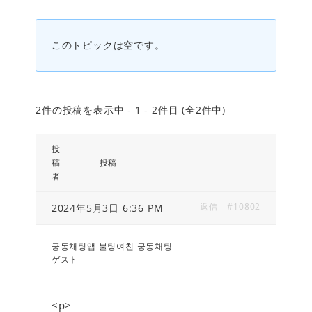
このトピックは空です。
2件の投稿を表示中 - 1 - 2件目 (全2件中)
投
稿
投稿
者
返信
#10802
2024年5月3日 6:36 PM
궁동채팅앱 불팅여친 궁동채팅
ゲスト
<p>