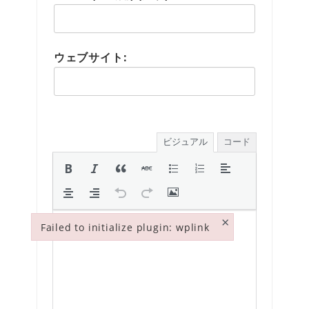
ウェブサイト:
ビジュアル
コード
×
Failed to initialize plugin: wplink
Failed to initialize plugin: wplink