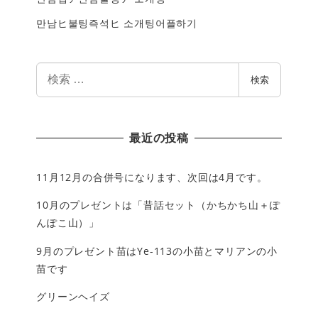
만남ヒ불팅즉석ヒ 소개팅어플하기
検
検索
索
最近の投稿
11月12月の合併号になります、次回は4月です。
10月のプレゼントは「昔話セット（かちかち山＋ぽ
んぽこ山）」
9月のプレゼント苗はYe-113の小苗とマリアンの小
苗です
グリーンヘイズ