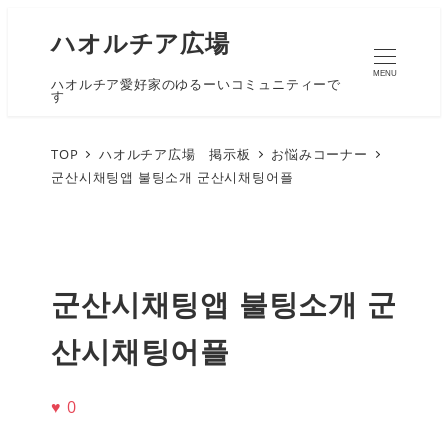
ハオルチア広場
MENU
ハオルチア愛好家のゆるーいコミュニティーで
す
TOP
ハオルチア広場 掲示板
お悩みコーナー
군산시채팅앱 불팅소개 군산시채팅어플
군산시채팅앱 불팅소개 군
산시채팅어플
♥
0