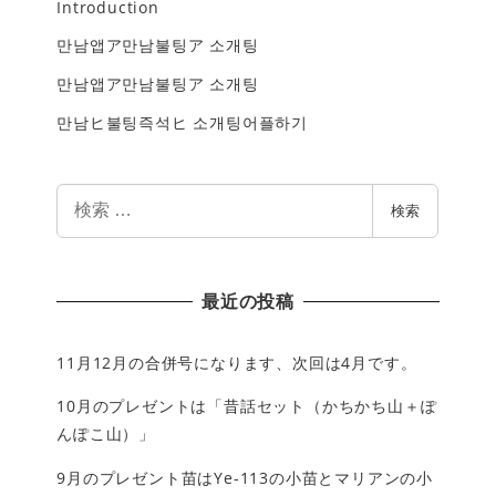
Introduction
만남앱ア만남불팅ア 소개팅
만남앱ア만남불팅ア 소개팅
만남ヒ불팅즉석ヒ 소개팅어플하기
検
検索
索
最近の投稿
11月12月の合併号になります、次回は4月です。
10月のプレゼントは「昔話セット（かちかち山＋ぽ
んぽこ山）」
9月のプレゼント苗はYe-113の小苗とマリアンの小