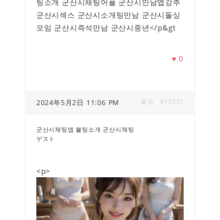
팅소개 군산시채팅어플 군산시만남앱강추
군산시섹스 군산시소개팅만남 군산시돌싱
모임 군산시즉석만남 군산시중년</p&gt
♥
0
返信
#10251
2024年5月2日 11:06 PM
군산시채팅앱 불팅소개 군산시채팅
ゲスト
<p>