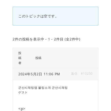
このトピックは空です。
2件の投稿を表示中 - 1 - 2件目 (全2件中)
投
稿
投稿
者
返信
#10250
2024年5月2日 11:06 PM
군산시채팅앱 불팅소개 군산시채팅
ゲスト
<p>