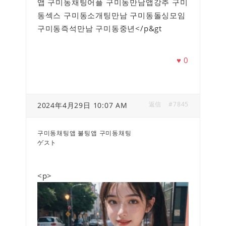
앱 구미동채팅어플 구미동만남앱강추 구미
동섹스 구미동소개팅만남 구미동돌싱모임
구미동즉석만남 구미동중년</p&gt
♥
0
返信
#7845
2024年4月29日 10:07 AM
구미동채팅앱 불팅앱 구미동채팅
ゲスト
<p>