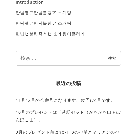
Introduction
만남앱ア만남불팅ア 소개팅
만남앱ア만남불팅ア 소개팅
만남ヒ불팅즉석ヒ 소개팅어플하기
検
検索
索
最近の投稿
11月12月の合併号になります、次回は4月です。
10月のプレゼントは「昔話セット（かちかち山＋ぽ
んぽこ山）」
9月のプレゼント苗はYe-113の小苗とマリアンの小