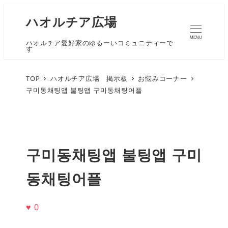
ハオルチア広場
MENU
ハオルチア愛好家のゆるーいコミュニティーで
す
TOP
ハオルチア広場 掲示板
お悩みコーナー
구미동채팅앱 불팅앱 구미동채팅어플
구미동채팅앱 불팅앱 구미
동채팅어플
♥
0