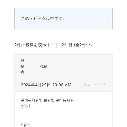
このトピックは空です。
2件の投稿を表示中 - 1 - 2件目 (全2件中)
投
稿
投稿
者
返信
#7844
2024年4月29日 10:06 AM
구미동채팅앱 불팅앱 구미동채팅
ゲスト
<p>