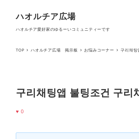
ハオルチア広場
ハオルチア愛好家のゆるーいコミュニティーです
TOP
ハオルチア広場 掲示板
お悩みコーナー
구리채팅
구리채팅앱 불팅조건 구리
♥
0