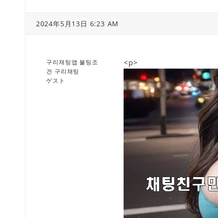
2024年5月13日 6:23 AM
<p>
구리채팅앱 불팅조
건 구리채팅
ゲスト