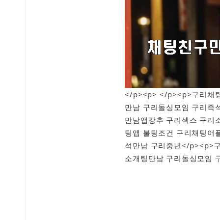
</p><p> </p><p>
만남 구리돌싱모임 구리즉석
만남앱강추 구리섹스 구리소
팅앱 불팅조건 구리채팅어
석만남 구리중년</p><p
소개팅만남 구리돌싱모임 구