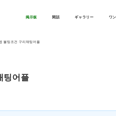
掲示板
閑話
ギャラリー
ワ
앱 불팅조건 구리채팅어플
채팅어플