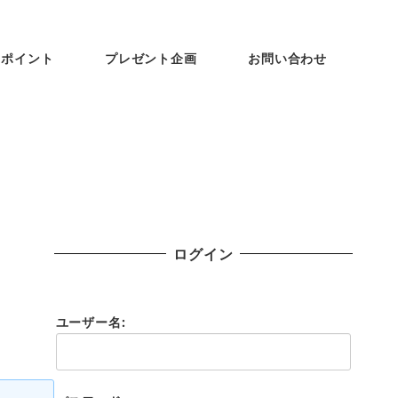
ンポイント
プレゼント企画
お問い合わせ
ログイン
ユーザー名: