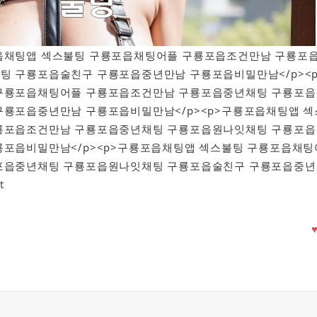
구룡포읍채팅앱 섹스불팅 구룡포읍채팅어플 구룡포읍조건만남 구룡포
팅 구룡포읍술친구 구룡포읍중년만남 구룡포읍비밀만남</p><p
구룡포읍채팅어플 구룡포읍조건만남 구룡포읍중년채팅 구룡포읍
구룡포읍중년만남 구룡포읍비밀만남</p><p>구룡포읍채팅앱 섹
룡포읍조건만남 구룡포읍중년채팅 구룡포읍원나잇채팅 구룡포읍
룡포읍비밀만남</p><p>구룡포읍채팅앱 섹스불팅 구룡포읍채팅
포읍중년채팅 구룡포읍원나잇채팅 구룡포읍술친구 구룡포읍중년
t