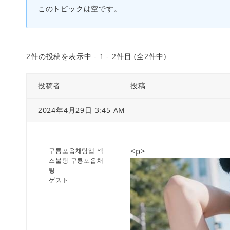
このトピックは空です。
2件の投稿を表示中 - 1 - 2件目 (全2件中)
投稿者
投稿
2024年4月29日 3:45 AM
<p>
구룡포읍채팅앱 섹
스불팅 구룡포읍채
팅
ゲスト