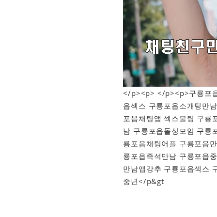
</p><p> </p><p>
읍섹스 구룡포읍소개팅만남
포읍채팅앱 섹스불팅 구룡
남 구룡포읍돌싱모임 구룡포
룡포읍채팅어플 구룡포읍만
룡포읍즉석만남 구룡포읍중
만남앱강추 구룡포읍섹스 
중년</p&gt