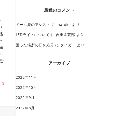
最近のコメント
읍
ドーム型のアシスト
に
matuko
より
>
원
LEDライトについて
に
吉田園芸部
より
스
困った場所の仔を処分
に
タイガー
より
술
어
만
アーカイブ
2022年11月
♥
0
2022年10月
2022年9月
2022年8月