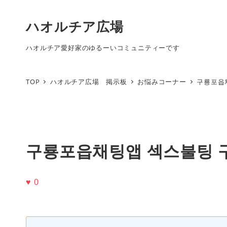
ハオルチア広場
ハオルチア愛好家のゆるーいコミュニティーです
TOP
ハオルチア広場 掲示板
お悩みコーナー
구룡포읍
구룡포읍채팅앱 섹스불팅 
♥
0