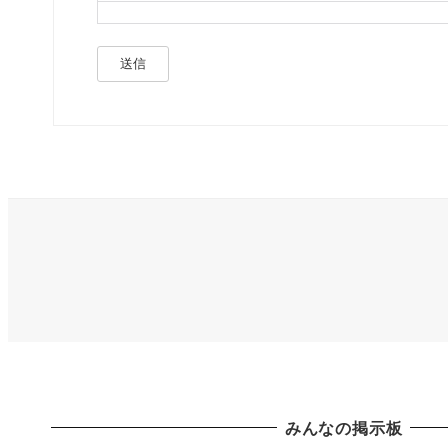
送信
みんなの掲示板