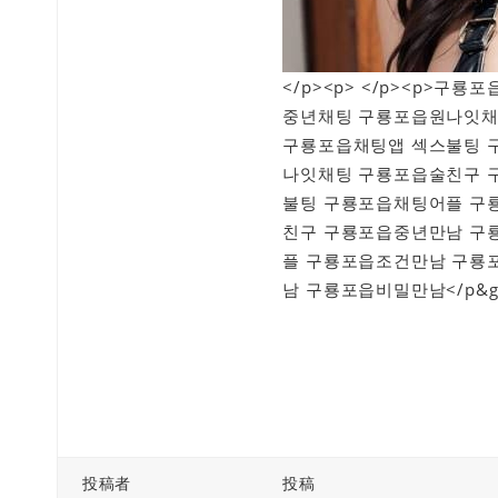
</p><p> </p><p>
중년채팅 구룡포읍원나잇채
구룡포읍채팅앱 섹스불팅 
나잇채팅 구룡포읍술친구 
불팅 구룡포읍채팅어플 구
친구 구룡포읍중년만남 구
플 구룡포읍조건만남 구룡
남 구룡포읍비밀만남</p&g
投稿者
投稿