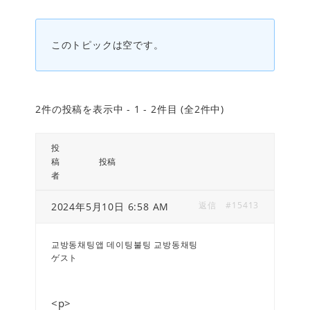
このトピックは空です。
2件の投稿を表示中 - 1 - 2件目 (全2件中)
投
稿
投稿
者
返信
#15413
2024年5月10日 6:58 AM
교방동채팅앱 데이팅불팅 교방동채팅
ゲスト
<p>