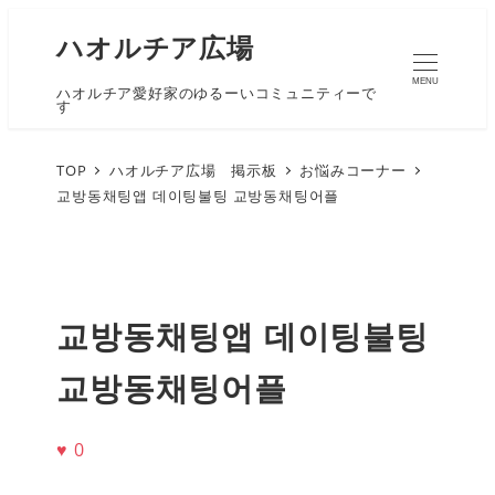
ハオルチア広場
MENU
ハオルチア愛好家のゆるーいコミュニティーで
す
TOP
ハオルチア広場 掲示板
お悩みコーナー
교방동채팅앱 데이팅불팅 교방동채팅어플
교방동채팅앱 데이팅불팅
교방동채팅어플
♥
0