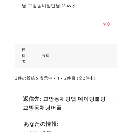
남 교방동비밀만남</p&gt
♥
0
投
稿
投稿
者
2件の投稿を表示中 - 1 - 2件目 (全2件中)
返信先: 교방동채팅앱 데이팅불팅
교방동채팅어플
あなたの情報: