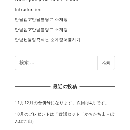
Introduction
만남앱ア만남불팅ア 소개팅
만남앱ア만남불팅ア 소개팅
만남ヒ불팅즉석ヒ 소개팅어플하기
検
検索
索
最近の投稿
11月12月の合併号になります、次回は4月です。
10月のプレゼントは「昔話セット（かちかち山＋ぽ
んぽこ山）」