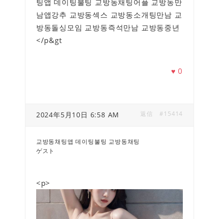
팅앱 데이팅불팅 교방동채팅어플 교방동만
남앱강추 교방동섹스 교방동소개팅만남 교
방동돌싱모임 교방동즉석만남 교방동중년
</p&gt
♥
0
返信
#15414
2024年5月10日 6:58 AM
교방동채팅앱 데이팅불팅 교방동채팅
ゲスト
<p>