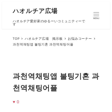
ハオルチア広場
MENU
ハオルチア愛好家のゆるーいコミュニティーで
す
TOP
ハオルチア広場 掲示板
お悩みコーナー
과천역채팅앱 불팅기혼 과천역채팅어플
과천역채팅앱 불팅기혼 과
천역채팅어플
♥
0