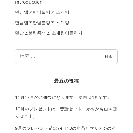
Introduction
만남앱ア만남불팅ア 소개팅
만남앱ア만남불팅ア 소개팅
만남ヒ불팅즉석ヒ 소개팅어플하기
検
検索
索
最近の投稿
11月12月の合併号になります、次回は4月です。
10月のプレゼントは「昔話セット（かちかち山＋ぽ
んぽこ山）」
9月のプレゼント苗はYe-113の小苗とマリアンの小