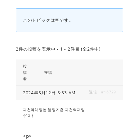
このトピックは空です。
2件の投稿を表示中 - 1 - 2件目 (全2件中)
投
稿
投稿
者
返信
#16729
2024年5月12日 5:33 AM
과천역채팅앱 불팅기혼 과천역채팅
ゲスト
<p>