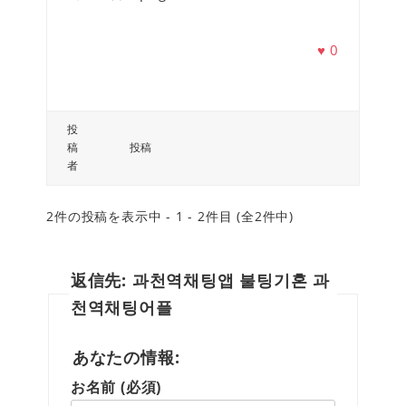
♥
0
投
稿
投稿
者
2件の投稿を表示中 - 1 - 2件目 (全2件中)
返信先: 과천역채팅앱 불팅기혼 과
천역채팅어플
あなたの情報:
お名前 (必須)