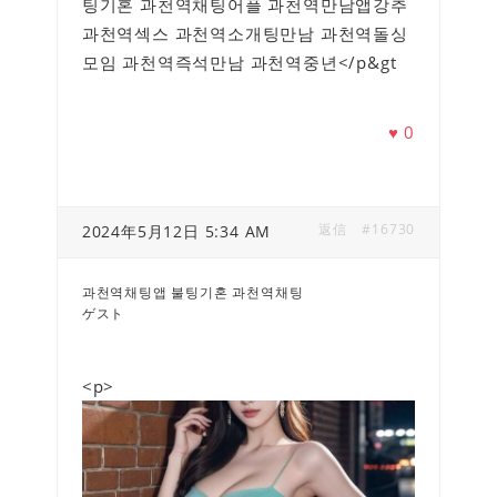
팅기혼 과천역채팅어플 과천역만남앱강추
과천역섹스 과천역소개팅만남 과천역돌싱
모임 과천역즉석만남 과천역중년</p&gt
♥
0
返信
#16730
2024年5月12日 5:34 AM
과천역채팅앱 불팅기혼 과천역채팅
ゲスト
<p>