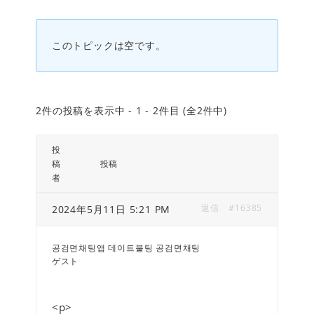
このトピックは空です。
2件の投稿を表示中 - 1 - 2件目 (全2件中)
投
稿
投稿
者
返信
#16385
2024年5月11日 5:21 PM
공검면채팅앱 데이트불팅 공검면채팅
ゲスト
<p>