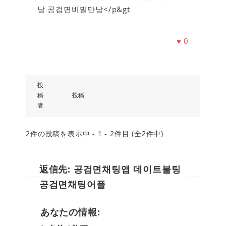
남 공검면비밀만남</p&gt
♥
0
投
稿
投稿
者
2件の投稿を表示中 - 1 - 2件目 (全2件中)
返信先: 공검면채팅앱 데이트불팅
공검면채팅어플
あなたの情報: