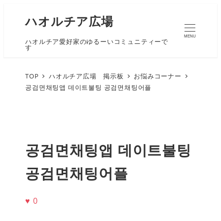
ハオルチア広場
MENU
ハオルチア愛好家のゆるーいコミュニティーで
す
TOP
ハオルチア広場 掲示板
お悩みコーナー
공검면채팅앱 데이트불팅 공검면채팅어플
공검면채팅앱 데이트불팅
공검면채팅어플
♥
0