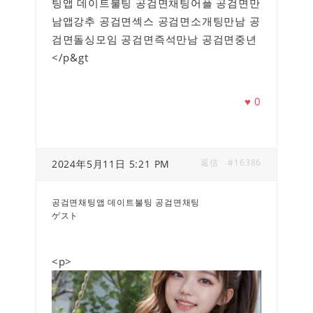
팅앱 데이트불팅 공검면채팅어플 공검면만
남앱강추 공검면섹스 공검면소개팅만남 공
검면돌싱모임 공검면즉석만남 공검면중년
</p&gt
♥
0
返信
#16386
2024年5月11日 5:21 PM
공검면채팅앱 데이트불팅 공검면채팅
ゲスト
<p>