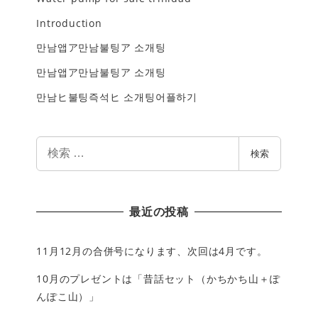
Introduction
만남앱ア만남불팅ア 소개팅
만남앱ア만남불팅ア 소개팅
만남ヒ불팅즉석ヒ 소개팅어플하기
検
検索
索
最近の投稿
11月12月の合併号になります、次回は4月です。
10月のプレゼントは「昔話セット（かちかち山＋ぽ
んぽこ山）」