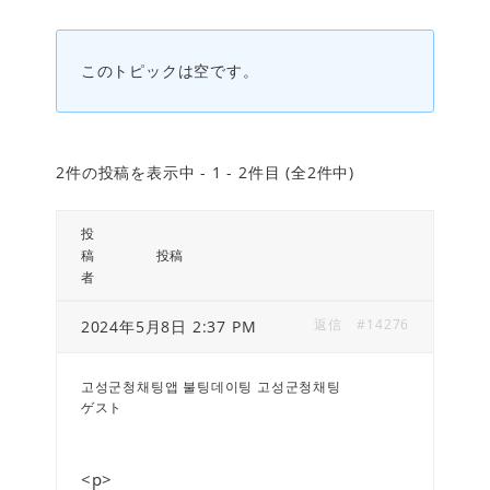
このトピックは空です。
2件の投稿を表示中 - 1 - 2件目 (全2件中)
投
稿
投稿
者
返信
#14276
2024年5月8日 2:37 PM
고성군청채팅앱 불팅데이팅 고성군청채팅
ゲスト
<p>