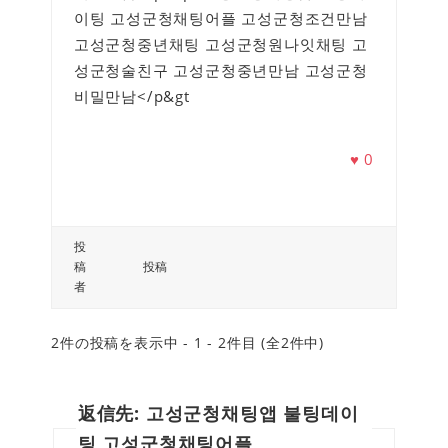
이팅 고성군청채팅어플 고성군청조건만남
고성군청중년채팅 고성군청원나잇채팅 고
성군청술친구 고성군청중년만남 고성군청
비밀만남</p&gt
♥
0
投
稿
投稿
者
2件の投稿を表示中 - 1 - 2件目 (全2件中)
返信先: 고성군청채팅앱 불팅데이
팅 고성군청채팅어플