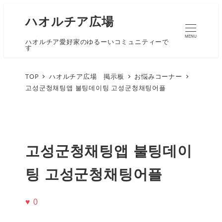
ハオルチア広場
MENU
ハオルチア愛好家のゆるーいコミュニティーで
す
TOP
ハオルチア広場 掲示板
お悩みコーナー
고성군청채팅앱 불팅데이팅 고성군청채팅어플
고성군청채팅앱 불팅데이
팅 고성군청채팅어플
♥
0