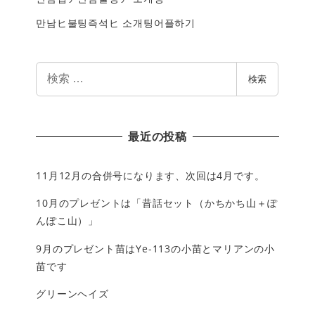
만남ヒ불팅즉석ヒ 소개팅어플하기
検
検索
索
最近の投稿
11月12月の合併号になります、次回は4月です。
10月のプレゼントは「昔話セット（かちかち山＋ぽ
んぽこ山）」
9月のプレゼント苗はYe-113の小苗とマリアンの小
苗です
グリーンヘイズ