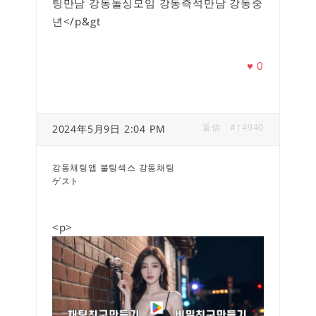
팅만남 강동돌싱모임 강동즉석만남 강동중
년</p&gt
♥
0
返信
#14940
2024年5月9日 2:04 PM
강동채팅앱 불팅섹스 강동채팅
ゲスト
<p>