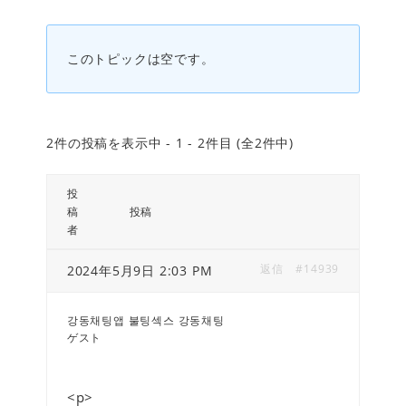
このトピックは空です。
2件の投稿を表示中 - 1 - 2件目 (全2件中)
投
稿
投稿
者
返信
#14939
2024年5月9日 2:03 PM
강동채팅앱 불팅섹스 강동채팅
ゲスト
<p>