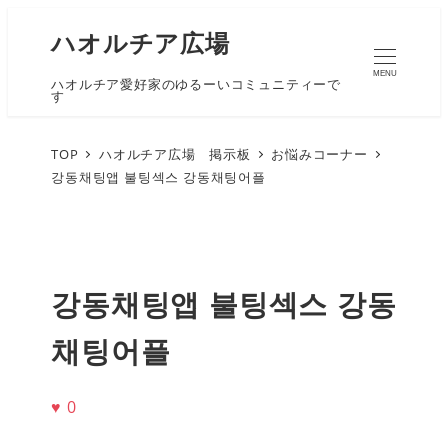
ハオルチア広場
MENU
ハオルチア愛好家のゆるーいコミュニティーで
す
TOP
ハオルチア広場 掲示板
お悩みコーナー
강동채팅앱 불팅섹스 강동채팅어플
강동채팅앱 불팅섹스 강동
채팅어플
♥
0