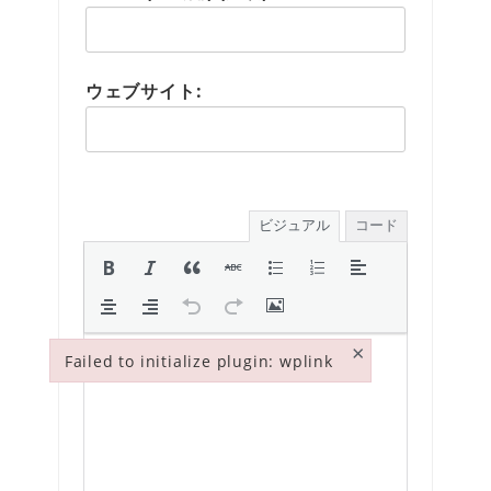
ウェブサイト:
ビジュアル
コード
×
Failed to initialize plugin: wplink
Failed to initialize plugin: wplink