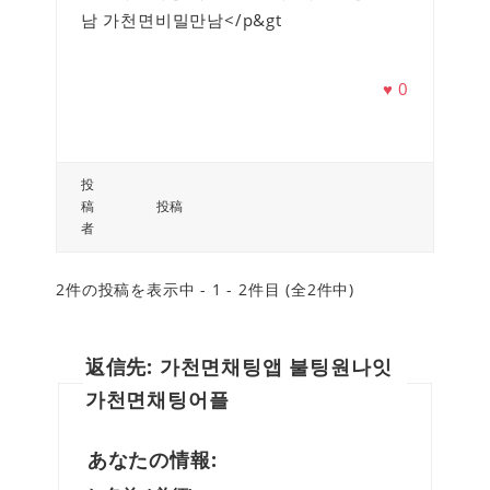
남 가천면비밀만남</p&gt
♥
0
投
稿
投稿
者
2件の投稿を表示中 - 1 - 2件目 (全2件中)
返信先: 가천면채팅앱 불팅원나잇
가천면채팅어플
あなたの情報: