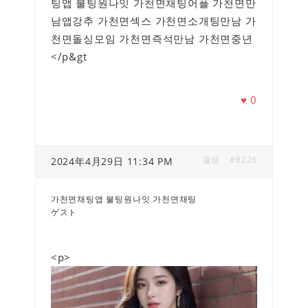
팅앱 불팅원나잇 가천면채팅어플 가천면만
남앱강추 가천면섹스 가천면소개팅만남 가
천면돌싱모임 가천면즉석만남 가천면중년
</p&gt
♥
0
返信
#8226
2024年4月29日 11:34 PM
가천면채팅앱 불팅원나잇 가천면채팅
ゲスト
<p>