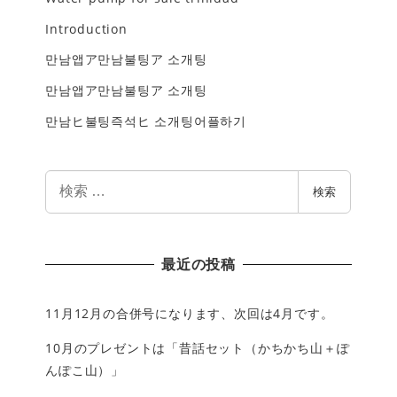
Introduction
만남앱ア만남불팅ア 소개팅
만남앱ア만남불팅ア 소개팅
만남ヒ불팅즉석ヒ 소개팅어플하기
検
検索
索
最近の投稿
11月12月の合併号になります、次回は4月です。
10月のプレゼントは「昔話セット（かちかち山＋ぽ
んぽこ山）」