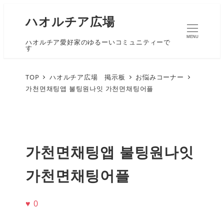
ハオルチア広場
MENU
ハオルチア愛好家のゆるーいコミュニティーで
す
TOP
ハオルチア広場 掲示板
お悩みコーナー
가천면채팅앱 불팅원나잇 가천면채팅어플
가천면채팅앱 불팅원나잇
가천면채팅어플
♥
0