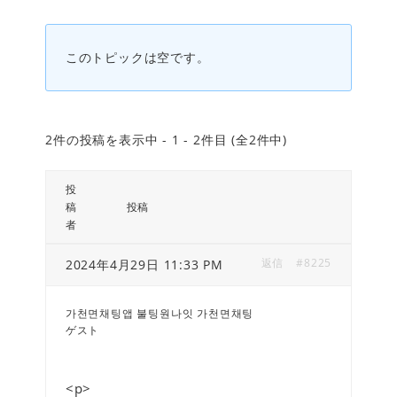
このトピックは空です。
2件の投稿を表示中 - 1 - 2件目 (全2件中)
投
稿
投稿
者
返信
#8225
2024年4月29日 11:33 PM
가천면채팅앱 불팅원나잇 가천면채팅
ゲスト
<p>