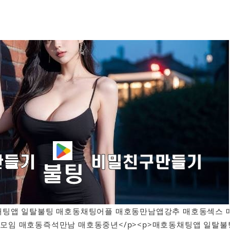
매호동채팅앱 일탈불팅 매호동채팅어플 매호동만남앱강추 매호동섹스 
모임 매호동즉석만남 매호동중년</p><p>매호동채팅앱 일탈불