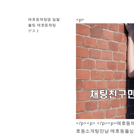
<p>
매호동채팅앱 일탈
불팅 매호동채팅
ゲスト
</p><p> </p><p>
호동소개팅만남 매호동돌싱