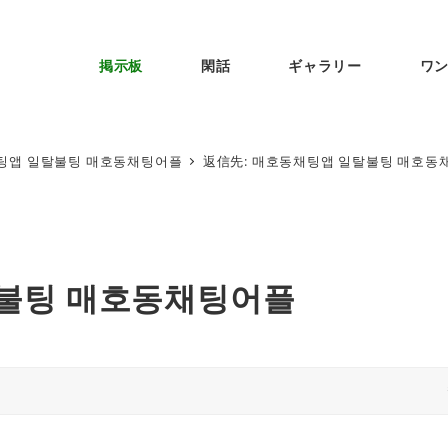
掲示板
閑話
ギャラリー
ワ
팅앱 일탈불팅 매호동채팅어플
返信先: 매호동채팅앱 일탈불팅 매호동
탈불팅 매호동채팅어플