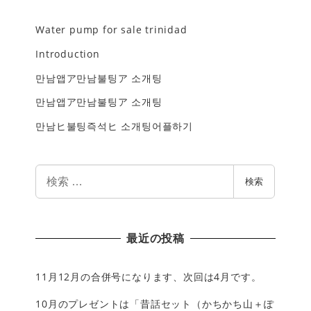
Water pump for sale trinidad
Introduction
만남앱ア만남불팅ア 소개팅
만남앱ア만남불팅ア 소개팅
만남ヒ불팅즉석ヒ 소개팅어플하기
検
検索
索
最近の投稿
11月12月の合併号になります、次回は4月です。
10月のプレゼントは「昔話セット（かちかち山＋ぽ