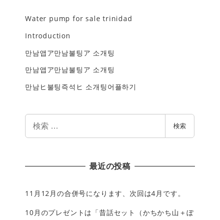
Water pump for sale trinidad
Introduction
만남앱ア만남불팅ア 소개팅
만남앱ア만남불팅ア 소개팅
만남ヒ불팅즉석ヒ 소개팅어플하기
検
検索
索
最近の投稿
11月12月の合併号になります、次回は4月です。
10月のプレゼントは「昔話セット（かちかち山＋ぽ