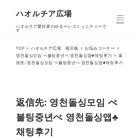
ハオルチア広場
MENU
ハオルチア愛好家のゆるーいコミュニティーで
す
TOP
ハオルチア広場 掲示板
お悩みコーナー
영천돌싱모임 ぺ불팅중년ぺ 영천돌싱앱♣채팅후기
返
信先: 영천돌싱모임 ぺ불팅중년ぺ 영천돌싱앱♣채팅후기
返信先: 영천돌싱모임 ぺ
불팅중년ぺ 영천돌싱앱♣
채팅후기