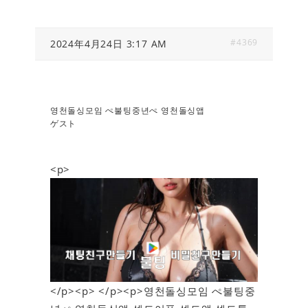
#4369
2024年4月24日 3:17 AM
영천돌싱모임 ぺ불팅중년ぺ 영천돌싱앱
ゲスト
<p>
</p><p> </p><p>영천돌싱모임 ぺ불팅중