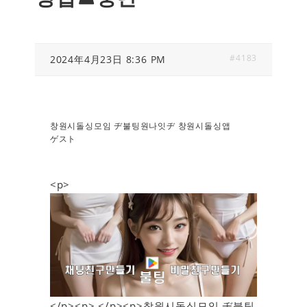
#4183
2024年4月23日 8:36 PM
창원시돌싱모임 ヂ불팅원나잇ヂ 창원시돌싱앱
ゲスト
<p>
</p><p> </p><p>창원시돌싱모임 ヂ불팅