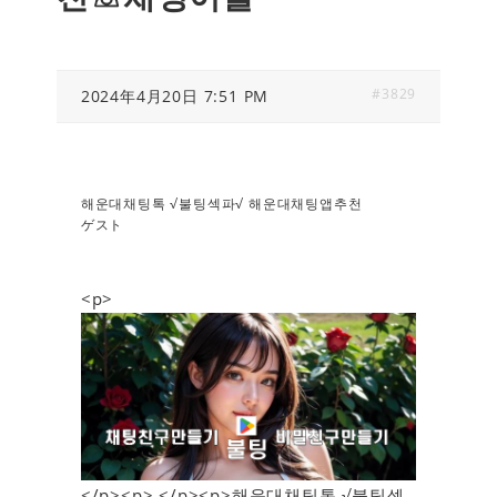
#3829
2024年4月20日 7:51 PM
해운대채팅톡 √불팅섹파√ 해운대채팅앱추천
ゲスト
<p>
</p><p> </p><p>해운대채팅톡 √불팅섹