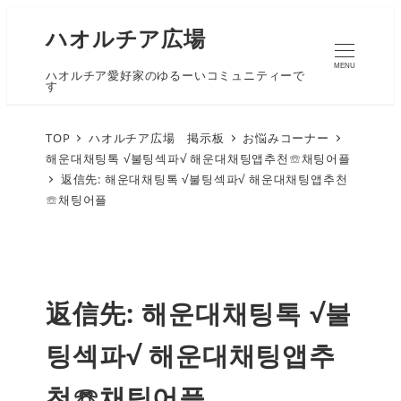
ハオルチア広場
MENU
ハオルチア愛好家のゆるーいコミュニティーで
す
TOP
ハオルチア広場 掲示板
お悩みコーナー
해운대채팅톡 √불팅섹파√ 해운대채팅앱추천☏채팅어플
返信先: 해운대채팅톡 √불팅섹파√ 해운대채팅앱추천
☏채팅어플
返信先: 해운대채팅톡 √불
팅섹파√ 해운대채팅앱추
천☏채팅어플