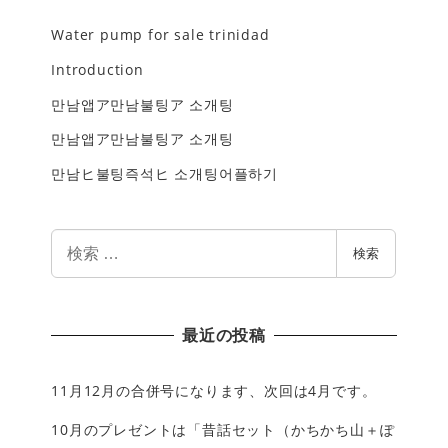
Water pump for sale trinidad
Introduction
만남앱ア만남불팅ア 소개팅
만남앱ア만남불팅ア 소개팅
만남ヒ불팅즉석ヒ 소개팅어플하기
検
検索
索
最近の投稿
11月12月の合併号になります、次回は4月です。
10月のプレゼントは「昔話セット（かちかち山＋ぽ