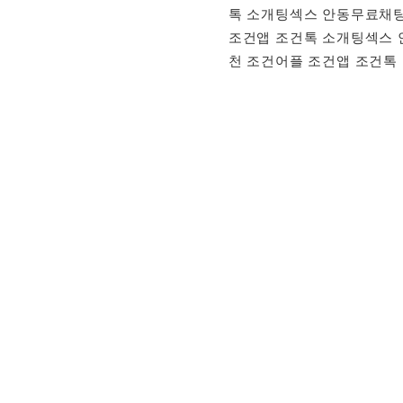
톡 소개팅섹스 안동무료채팅
조건앱 조건톡 소개팅섹스 
천 조건어플 조건앱 조건톡