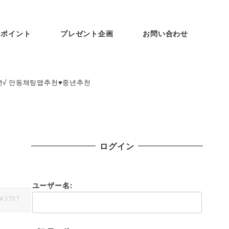
ンポイント
プレゼント企画
お問い合わせ
년√ 안동채팅앱추천♥중년추천
ログイン
천
ユーザー名:
#3787