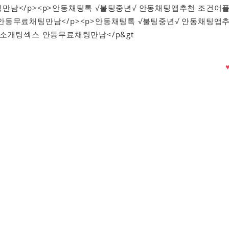
만남</p><p>안동채팅톡 √불팅중년√ 안동채팅앱추천 조건어
안동무료채팅만남</p><p>안동채팅톡 √불팅중년√ 안동채팅앱
 소개팅섹스 안동무료채팅만남</p&gt