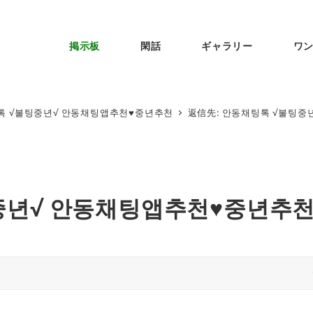
掲示板
閑話
ギャラリー
ワ
톡 √불팅중년√ 안동채팅앱추천♥중년추천
返信先: 안동채팅톡 √불팅중
중년√ 안동채팅앱추천♥중년추