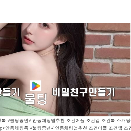
안동채팅톡 √불팅중년√ 안동채팅앱추천 조건어플 조건앱 조건톡 소개
<p>안동채팅톡 √불팅중년√ 안동채팅앱추천 조건어플 조건앱 조