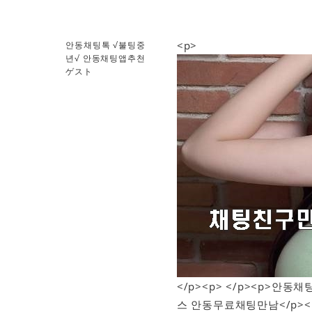
<p>
안동채팅톡 √불팅중
년√ 안동채팅앱추천
ゲスト
</p><p> </p><p>
스 안동무료채팅만남</p>