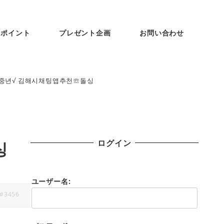
ンポイント
プレゼント企画
お問い合わせ
팅중년√ 김해시채팅앱추천☏돌싱
ログイン
싱
ユーザー名:
#3456