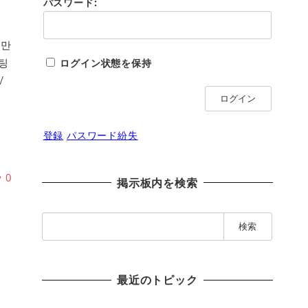
パスワード:
팅만
팅
ログイン状態を保持
√
ログイン
登録
パスワード紛失
♥
0
掲示板内を検索
検
索
:
最近のトピック