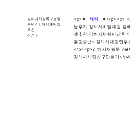
<p>▶
채팅
◀</p><p>
김해시채팅톡 √불팅
중년√ 김해시채팅앱
남후기 김해시비밀채팅 김해
추천
앱추천 김해시채팅만남후기 
ゲスト
불팅중년√ 김해시채팅앱추
</p><p>김해시채팅톡 
김해시채팅친구만들기</p&