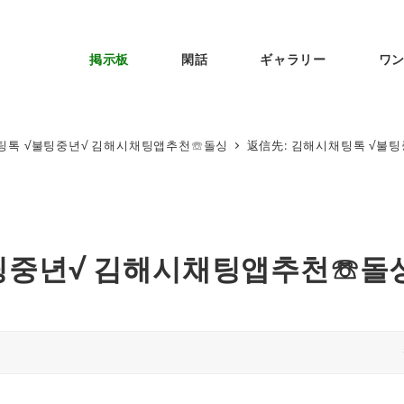
掲示板
閑話
ギャラリー
ワ
팅톡 √불팅중년√ 김해시채팅앱추천☏돌싱
返信先: 김해시채팅톡 √불
불팅중년√ 김해시채팅앱추천☏돌