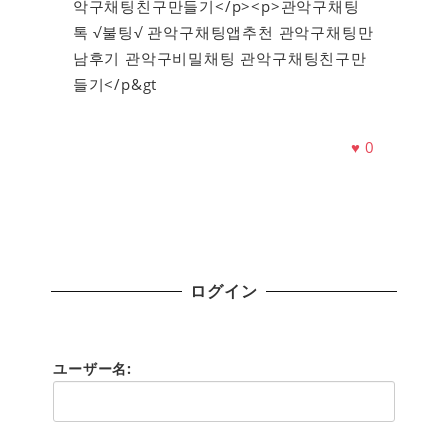
악구채팅친구만들기</p><p>관악구채팅
톡 √불팅√ 관악구채팅앱추천 관악구채팅만
남후기 관악구비밀채팅 관악구채팅친구만
들기</p&gt
♥
0
ログイン
ユーザー名: