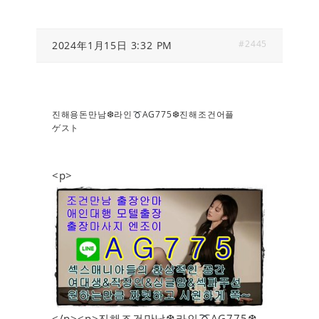
#2445
2024年1月15日 3:32 PM
진해용돈만남❆라인
AG775❆진해조건어플
ゲスト
<p>
</p><p>진해조건만남❆라인
AG775❆