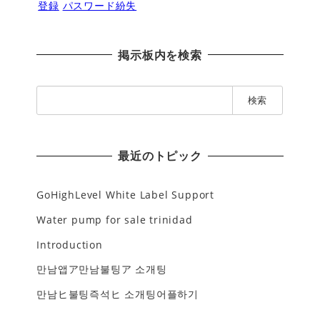
登録
パスワード紛失
掲示板内を検索
検
索
:
最近のトピック
GoHighLevel White Label Support
Water pump for sale trinidad
Introduction
만남앱ア만남불팅ア 소개팅
만남ヒ불팅즉석ヒ 소개팅어플하기