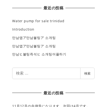
最近の投稿
Water pump for sale trinidad
Introduction
만남앱ア만남불팅ア 소개팅
만남앱ア만남불팅ア 소개팅
만남ヒ불팅즉석ヒ 소개팅어플하기
検
検索
索
最近の投稿
11月12月の合併号になります、次回は4月です。