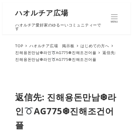
ハオルチア広場
MENU
ハオルチア愛好家のゆるーいコミュニティーで
す
TOP
ハオルチア広場 掲示板
はじめての方へ
진해용돈만남❆라인
AG775❆진해조건어플
返信先:
진해용돈만남❆라인
AG775❆진해조건어플
返信先: 진해용돈만남❆라
인
AG775❆진해조건어
플