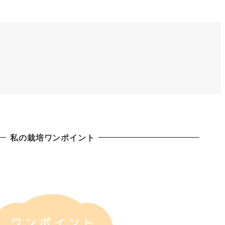
私の栽培ワンポイント