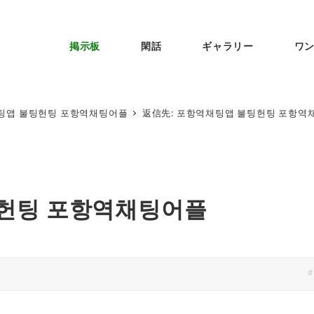
掲示板
閑話
ギャラリー
ワ
팅앱 불팅헌팅 포항역채팅어플
返信先: 포항역채팅앱 불팅헌팅 포항역
팅헌팅 포항역채팅어플
#