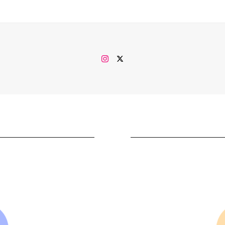
Instagram
twitter