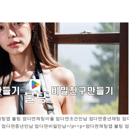
엄다면채팅앱 불팅 엄다면채팅어플 엄다면조건만남 엄다면중년채팅 엄
엄다면중년만남 엄다면비밀만남</p><p>엄다면채팅앱 불팅 