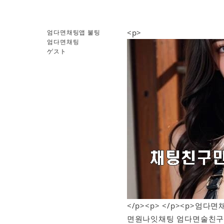
<p>
엄다면채팅앱 불팅
엄다면채팅
ゲスト
</p><p> </p><p>
면원나잇채팅 엄다면술친구 