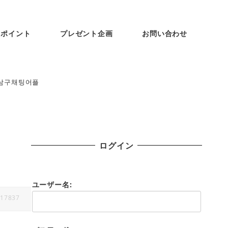
ンポイント
プレゼント企画
お問い合わせ
산남구채팅어플
ログイン
ユーザー名:
17837