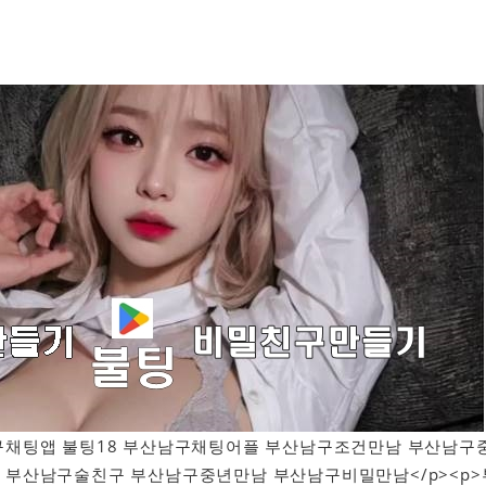
부산남구채팅앱 불팅18 부산남구채팅어플 부산남구조건만남 부산남구
 부산남구술친구 부산남구중년만남 부산남구비밀만남</p><p>