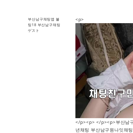
<p>
부산남구채팅앱 불
팅18 부산남구채팅
ゲスト
</p><p> </p><p>
년채팅 부산남구원나잇채팅