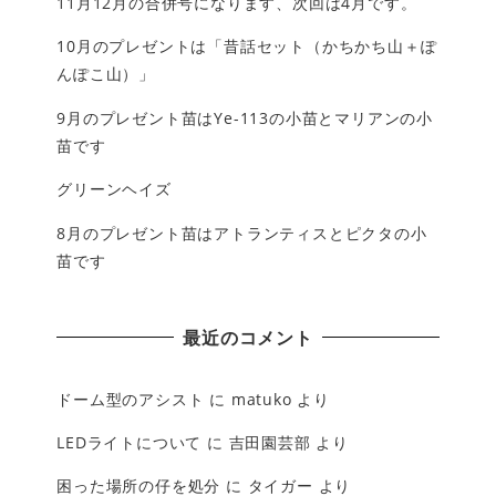
11月12月の合併号になります、次回は4月です。
10月のプレゼントは「昔話セット（かちかち山＋ぽ
んぽこ山）」
9月のプレゼント苗はYe-113の小苗とマリアンの小
苗です
グリーンヘイズ
8月のプレゼント苗はアトランティスとピクタの小
苗です
最近のコメント
ドーム型のアシスト
に
matuko
より
LEDライトについて
に
吉田園芸部
より
困った場所の仔を処分
に
タイガー
より