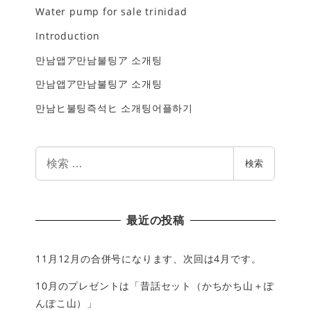
Water pump for sale trinidad
Introduction
만남앱ア만남불팅ア 소개팅
만남앱ア만남불팅ア 소개팅
만남ヒ불팅즉석ヒ 소개팅어플하기
検
検索
索
最近の投稿
11月12月の合併号になります、次回は4月です。
10月のプレゼントは「昔話セット（かちかち山＋ぽ
んぽこ山）」