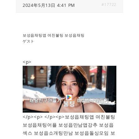
#17722
2024年5月13日 4:41 PM
보성읍채팅앱 여친불팅 보성읍채팅
ゲスト
<p>
</p><p> </p><p>보성읍채팅앱 여친불팅
보성읍채팅어플 보성읍만남앱강추 보성읍
섹스 보성읍소개팅만남 보성읍돌싱모임 보