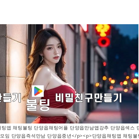
단양읍채팅앱 채팅불팅 단양읍채팅어플 단양읍만남앱강추 단양읍섹스 
모임 단양읍즉석만남 단양읍중년</p><p>단양읍채팅앱 채팅불