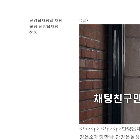
<p>
단양읍채팅앱 채팅
불팅 단양읍채팅
ゲスト
</p><p> </p><p>
양읍소개팅만남 단양읍돌싱