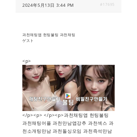
#17695
2024年5月13日 3:44 PM
과천채팅앱 헌팅불팅 과천채팅
ゲスト
<p>
</p><p> </p><p>과천채팅앱 헌팅불팅
과천채팅어플 과천만남앱강추 과천섹스 과
천소개팅만남 과천돌싱모임 과천즉석만남