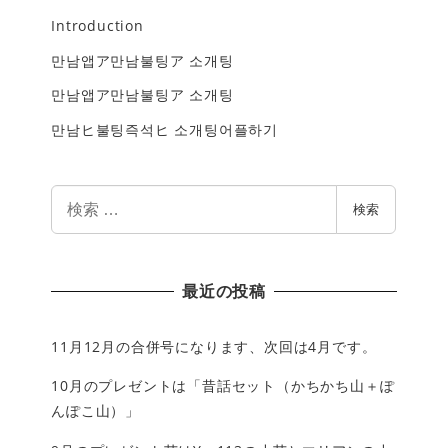
Introduction
만남앱ア만남불팅ア 소개팅
만남앱ア만남불팅ア 소개팅
만남ヒ불팅즉석ヒ 소개팅어플하기
検
検索
索
最近の投稿
11月12月の合併号になります、次回は4月です。
10月のプレゼントは「昔話セット（かちかち山＋ぽ
んぽこ山）」