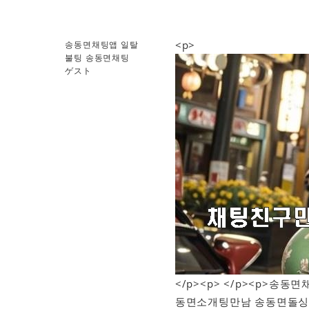
<p>
송동면채팅앱 일탈
불팅 송동면채팅
ゲスト
</p><p> </p><p>
동면소개팅만남 송동면돌싱