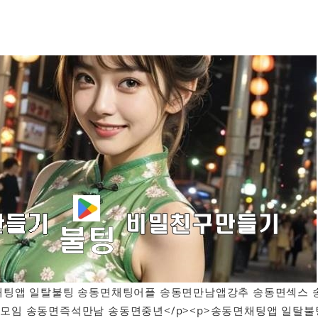
송동면채팅앱 일탈불팅 송동면채팅어플 송동면만남앱강추 송동면섹스 
모임 송동면즉석만남 송동면중년</p><p>송동면채팅앱 일탈불