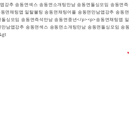
앱강추 송동면섹스 송동면소개팅만남 송동면돌싱모임 송동면즉
>송동면채팅앱 일탈불팅 송동면채팅어플 송동면만남앱강추 송동
돌싱모임 송동면즉석만남 송동면중년</p><p>송동면채팅앱 
면만남앱강추 송동면섹스 송동면소개팅만남 송동면돌싱모임 송
gt