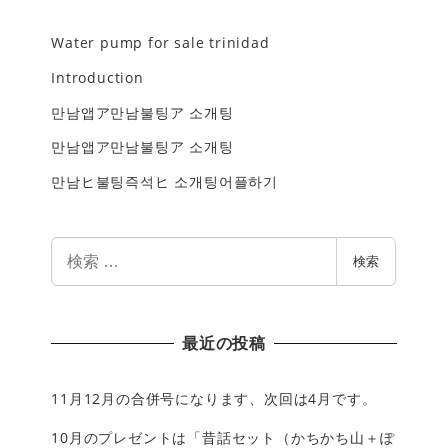
Water pump for sale trinidad
Introduction
만남앱ア만남불팅ア 소개팅
만남앱ア만남불팅ア 소개팅
만남ヒ불팅즉석ヒ 소개팅어플하기
検
検索
索
最近の投稿
11月12月の合併号になります、次回は4月です。
10月のプレゼントは「昔話セット（かちかち山＋ぽ