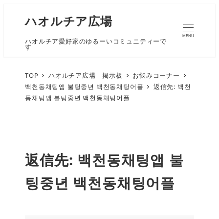
ハオルチア広場
MENU
ハオルチア愛好家のゆるーいコミュニティーで
す
TOP
ハオルチア広場 掲示板
お悩みコーナー
백천동채팅앱 불팅중년 백천동채팅어플
返信先: 백천
동채팅앱 불팅중년 백천동채팅어플
返信先: 백천동채팅앱 불
팅중년 백천동채팅어플