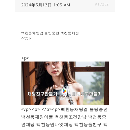
#17282
2024年5月13日 1:05 AM
백천동채팅앱 불팅중년 백천동채팅
ゲスト
<p>
</p><p> </p><p>백천동채팅앱 불팅중년
백천동채팅어플 백천동조건만남 백천동중
년채팅 백천동원나잇채팅 백천동술친구 백