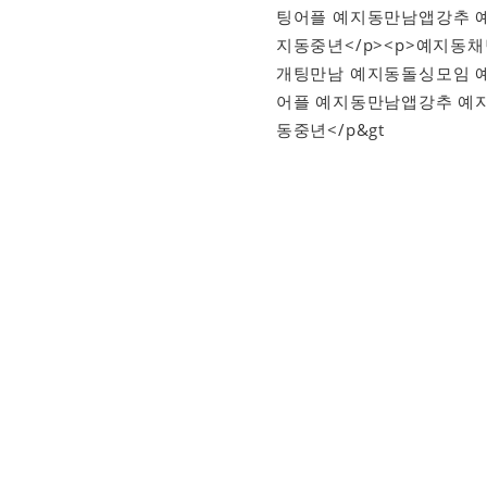
팅어플 예지동만남앱강추 
지동중년</p><p>예지동
개팅만남 예지동돌싱모임 예
어플 예지동만남앱강추 예
동중년</p&gt