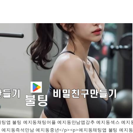
예지동채팅앱 불팅 예지동채팅어플 예지동만남앱강추 예지동섹스 예지
예지동즉석만남 예지동중년</p><p>예지동채팅앱 불팅 예지