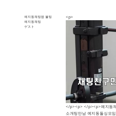
<p>
예지동채팅앱 불팅
예지동채팅
ゲスト
</p><p> </p><p>
소개팅만남 예지동돌싱모임 