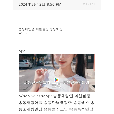
#17161
2024年5月12日 8:50 PM
송동채팅앱 여친불팅 송동채팅
ゲスト
<p>
</p><p> </p><p>송동채팅앱 여친불팅
송동채팅어플 송동만남앱강추 송동섹스 송
동소개팅만남 송동돌싱모임 송동즉석만남