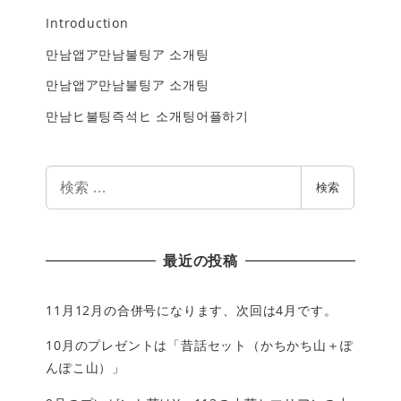
Introduction
만남앱ア만남불팅ア 소개팅
만남앱ア만남불팅ア 소개팅
만남ヒ불팅즉석ヒ 소개팅어플하기
検
検索
索
最近の投稿
11月12月の合併号になります、次回は4月です。
10月のプレゼントは「昔話セット（かちかち山＋ぽ
んぽこ山）」