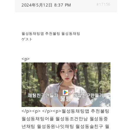
#17156
2024年5月12日 8:37 PM
월성동채팅앱 추천불팅 월성동채팅
ゲスト
<p>
</p><p> </p><p>월성동채팅앱 추천불팅
월성동채팅어플 월성동조건만남 월성동중
년채팅 월성동원나잇채팅 월성동술친구 월