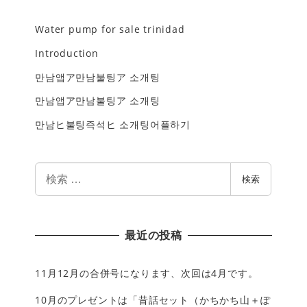
Water pump for sale trinidad
Introduction
만남앱ア만남불팅ア 소개팅
만남앱ア만남불팅ア 소개팅
만남ヒ불팅즉석ヒ 소개팅어플하기
検
検索
索
最近の投稿
11月12月の合併号になります、次回は4月です。
10月のプレゼントは「昔話セット（かちかち山＋ぽ