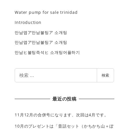
Water pump for sale trinidad
Introduction
만남앱ア만남불팅ア 소개팅
만남앱ア만남불팅ア 소개팅
만남ヒ불팅즉석ヒ 소개팅어플하기
検
検索
索
最近の投稿
11月12月の合併号になります、次回は4月です。
10月のプレゼントは「昔話セット（かちかち山＋ぽ