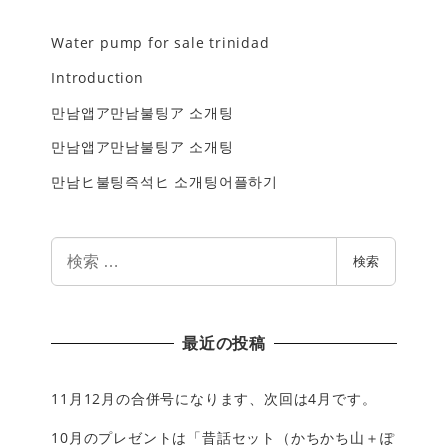
Water pump for sale trinidad
Introduction
만남앱ア만남불팅ア 소개팅
만남앱ア만남불팅ア 소개팅
만남ヒ불팅즉석ヒ 소개팅어플하기
検
検索
索
最近の投稿
11月12月の合併号になります、次回は4月です。
10月のプレゼントは「昔話セット（かちかち山＋ぽ