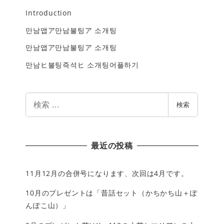
Introduction
만남앱ア만남불팅ア 소개팅
만남앱ア만남불팅ア 소개팅
만남ヒ불팅즉석ヒ 소개팅어플하기
検
検索
索
最近の投稿
11月12月の合併号になります、次回は4月です。
10月のプレゼントは「昔話セット（かちかち山＋ぽ
んぽこ山）」