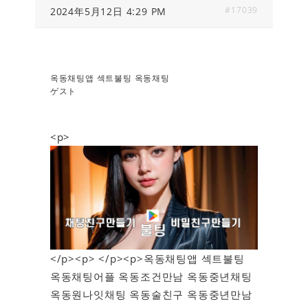
#17039
2024年5月12日 4:29 PM
옥동채팅앱 섹트불팅 옥동채팅
ゲスト
<p>
</p><p> </p><p>옥동채팅앱 섹트불팅
옥동채팅어플 옥동조건만남 옥동중년채팅
옥동원나잇채팅 옥동술친구 옥동중년만남