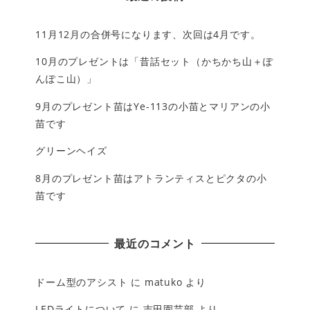
11月12月の合併号になります、次回は4月です。
10月のプレゼントは「昔話セット（かちかち山＋ぽ
んぽこ山）」
9月のプレゼント苗はYe-113の小苗とマリアンの小
苗です
グリーンヘイズ
8月のプレゼント苗はアトランティスとピクタの小
苗です
最近のコメント
ドーム型のアシスト
に
matuko
より
LEDライトについて
に
吉田園芸部
より