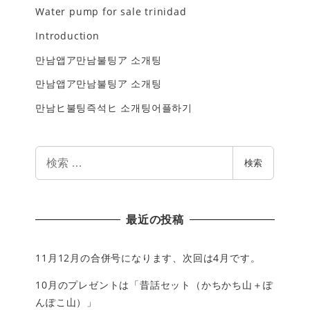
Water pump for sale trinidad
Introduction
만남앱ア만남불팅ア 소개팅
만남앱ア만남불팅ア 소개팅
만남ヒ불팅즉석ヒ 소개팅어플하기
検
検索
索
最近の投稿
11月12月の合併号になります、次回は4月です。
10月のプレゼントは「昔話セット（かちかち山＋ぽ
んぽこ山）」