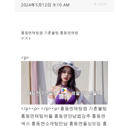
#16831
2024年5月12日 9:10 AM
홍동면채팅앱 기혼불팅 홍동면채팅
ゲスト
<p>
</p><p> </p><p>홍동면채팅앱 기혼불팅
홍동면채팅어플 홍동면만남앱강추 홍동면
섹스 홍동면소개팅만남 홍동면돌싱모임 홍