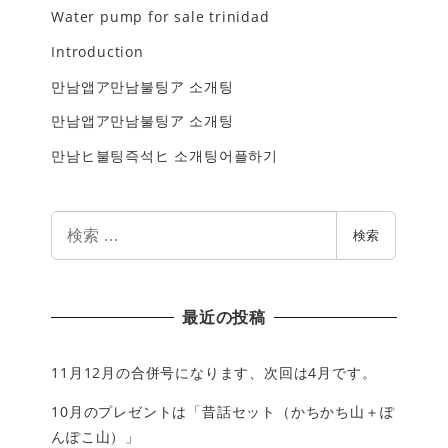
Water pump for sale trinidad
Introduction
만남앱ア만남불팅ア 소개팅
만남앱ア만남불팅ア 소개팅
만남ヒ불팅즉석ヒ 소개팅어플하기
検
検索
索
最近の投稿
11月12月の合併号になります、次回は4月です。
10月のプレゼントは「昔話セット（かちかち山＋ぽ
んぽこ山）」