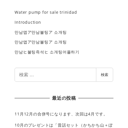
Water pump for sale trinidad
Introduction
만남앱ア만남불팅ア 소개팅
만남앱ア만남불팅ア 소개팅
만남ヒ불팅즉석ヒ 소개팅어플하기
検
検索
索
最近の投稿
11月12月の合併号になります、次回は4月です。
10月のプレゼントは「昔話セット（かちかち山＋ぽ