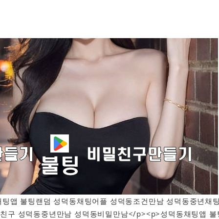
성덕동채팅앱 불팅랜덤 성덕동채팅어플 성덕동조건만남 성덕동중년채
친구 성덕동중년만남 성덕동비밀만남</p><p>성덕동채팅앱 불