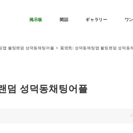
掲示板
閑話
ギャラリー
ワ
팅앱 불팅랜덤 성덕동채팅어플
返信先: 성덕동채팅앱 불팅랜덤 성덕동
팅랜덤 성덕동채팅어플
#