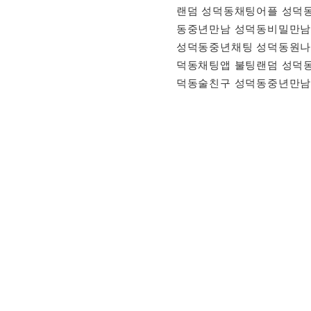
랜덤 성덕동채팅어플 성덕
동중년만남 성덕동비밀만남
성덕동중년채팅 성덕동원나
덕동채팅앱 불팅랜덤 성덕
덕동술친구 성덕동중년만남 