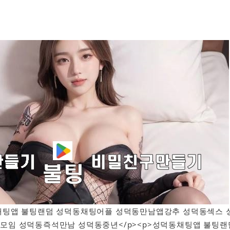
성덕동채팅앱 불팅랜덤 성덕동채팅어플 성덕동만남앱강추 성덕동섹스 
모임 성덕동즉석만남 성덕동중년</p><p>성덕동채팅앱 불팅랜