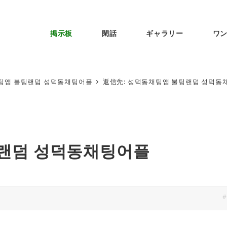
掲示板
閑話
ギャラリー
ワ
팅앱 불팅랜덤 성덕동채팅어플
返信先: 성덕동채팅앱 불팅랜덤 성덕동
팅랜덤 성덕동채팅어플
#