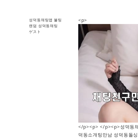
<p>
성덕동채팅앱 불팅
랜덤 성덕동채팅
ゲスト
</p><p> </p><p>
덕동소개팅만남 성덕동돌싱