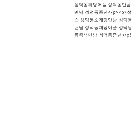
성덕동채팅어플 성덕동만남
만남 성덕동중년</p><p
스 성덕동소개팅만남 성덕동
랜덤 성덕동채팅어플 성덕
동즉석만남 성덕동중년</p&