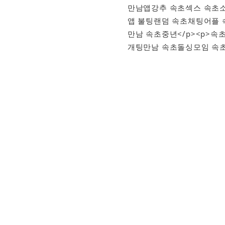
만남앱강추 속초섹스 속초소
앱 불팅랜덤 속초채팅어플
만남 속초중년</p><p>
개팅만남 속초돌싱모임 속초