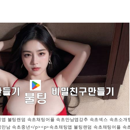
속초채팅앱 불팅랜덤 속초채팅어플 속초만남앱강추 속초섹스 속초소개
만남 속초중년</p><p>속초채팅앱 불팅랜덤 속초채팅어플 속