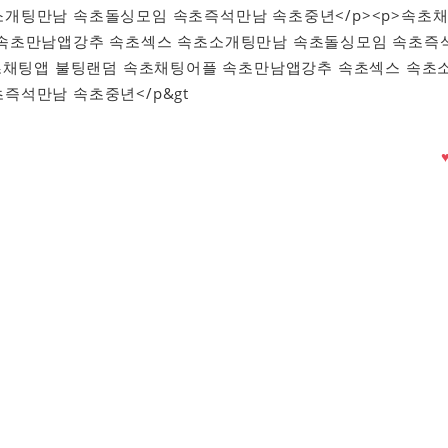
개팅만남 속초돌싱모임 속초즉석만남 속초중년</p><p>속초
 속초만남앱강추 속초섹스 속초소개팅만남 속초돌싱모임 속초즉
속초채팅앱 불팅랜덤 속초채팅어플 속초만남앱강추 속초섹스 속초
즉석만남 속초중년</p&gt