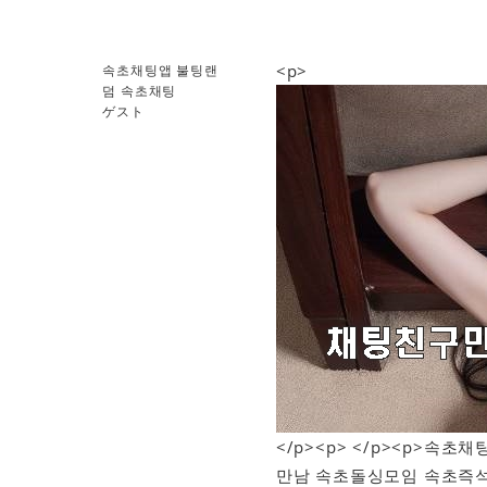
<p>
속초채팅앱 불팅랜
덤 속초채팅
ゲスト
</p><p> </p><p>
만남 속초돌싱모임 속초즉석