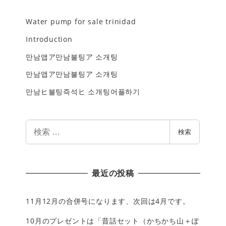
Water pump for sale trinidad
Introduction
만남앱ア만남불팅ア 소개팅
만남앱ア만남불팅ア 소개팅
만남ヒ불팅즉석ヒ 소개팅어플하기
検
検索
索
最近の投稿
11月12月の合併号になります、次回は4月です。
10月のプレゼントは「昔話セット（かちかち山＋ぽ