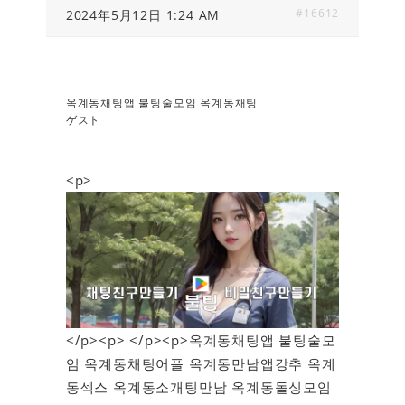
#16612
2024年5月12日 1:24 AM
옥계동채팅앱 불팅술모임 옥계동채팅
ゲスト
<p>
</p><p> </p><p>옥계동채팅앱 불팅술모
임 옥계동채팅어플 옥계동만남앱강추 옥계
동섹스 옥계동소개팅만남 옥계동돌싱모임