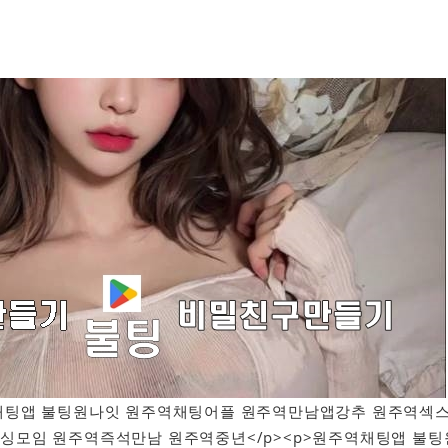
원주역채팅앱 불팅원나잇 원주역채팅어플 원주역만남앱강추 원주역섹
싱모임 원주역즉석만남 원주역중년</p><p>원주역채팅앱 불팅