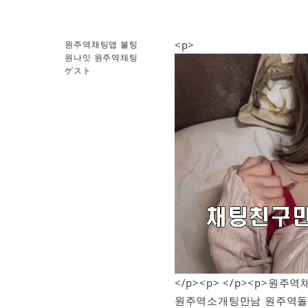
<p>
원주역채팅앱 불팅
원나잇 원주역채팅
ゲスト
</p><p> </p><p>
원주역소개팅만남 원주역돌