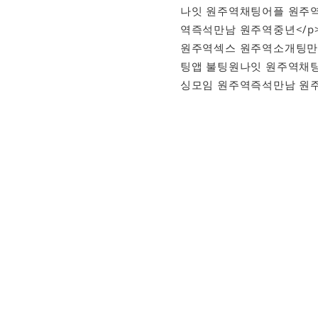
나잇 원주역채팅어플 원주
역즉석만남 원주역중년</
원주역섹스 원주역소개팅만
팅앱 불팅원나잇 원주역채
싱모임 원주역즉석만남 원주