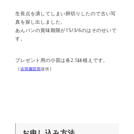
生長点を潰してしまい胴切りしたので古い写
真を探し出しました。
あんパンの賞味期限が15/3/6のはそのせいで
す。
プレゼント用の小苗は各2.5鉢植えです。
（
）
吉田園芸部
提供
お申し込み方法