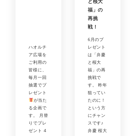
と桜大
福」の
再挑
戦！
6月のプ
ハオルチ
レゼント
ア広場を
は「弁慶
ご利用の
と桜大
皆様に、
福」の再
毎月一回
挑戦で
抽選でプ
す。 昨年
レゼント
狙ってい
が当た
たのに！
る企画で
という方
す。 月替
にチャン
りでプレ
スです♪
ゼント 4
弁慶 桜大