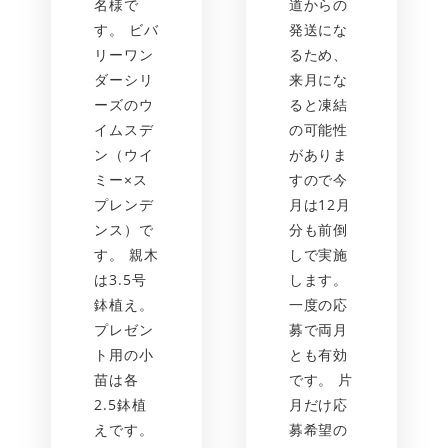
名様で
道からの
す。 ビバ
発送にな
リーワン
るため、
ダーシリ
来月にな
ーズのウ
ると凍結
イムスデ
の可能性
ン（ウイ
がありま
ミー×ス
すので今
プレンデ
月は12月
ンス）で
分も前倒
す。 親木
しで実施
は3.5号
します。
鉢植え。
一度の応
プレゼン
募で両月
ト用の小
とも有効
苗は各
です。 片
2.5鉢植
月だけ応
えです。
募希望の