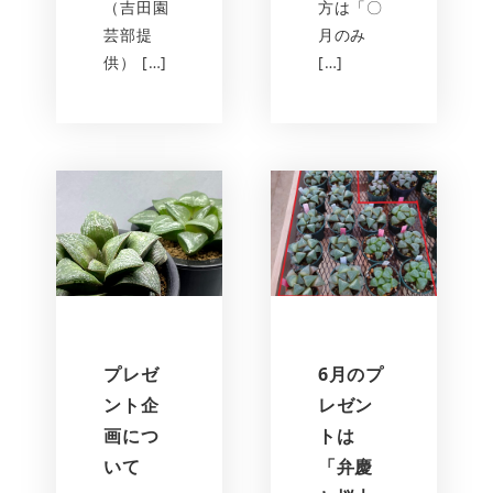
（吉田園
方は「〇
芸部提
月のみ
供） […]
[…]
プレゼ
6月のプ
ント企
レゼン
画につ
トは
いて
「弁慶