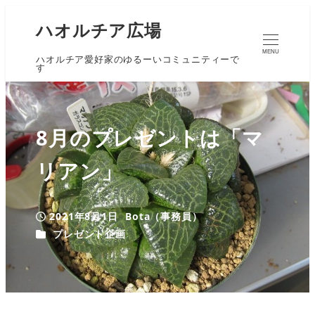
ハオルチア広場
MENU
ハオルチア愛好家のゆるーいコミュニティーで
す
8月のプレゼントは「マ
リアン」
2021年8月1日
Bota（事務員）
投稿日
著
カテゴリー
プレゼント企画
者