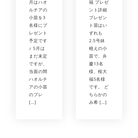
月はハオ
福 プレゼ
ルチアの
ント詳細
小苗を3
プレゼン
名様にプ
ト苗はい
レゼント
ずれも
予定です
2.5号鉢
♪ 5月は
植えの小
まだ未定
苗で、弁
ですが、
慶13名
当面の間
様、桜大
ハオルチ
福5名様
アの小苗
です。 ど
のプレ
ちらかの
[…]
み希 […]